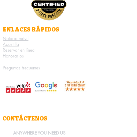
ENLACES RÁPIDOS
Notario móvil
Apostilla
Reservar en línea
Honorarios
Preguntas frecuentes
CONTÁCTENOS
ANYWHERE YOU NEED US