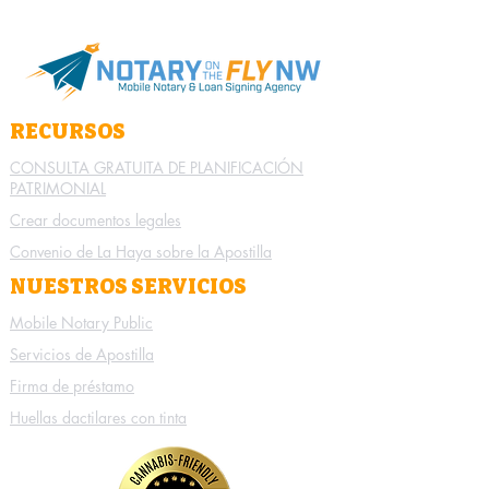
RECURSOS
CONSULTA GRATUITA DE PLANIFICACIÓN
PATRIMONIAL
Crear documentos legales
Convenio de La Haya sobre la Apostilla
NUESTROS SERVICIOS
Mobile Notary Public
Servicios de Apostilla
Firma de préstamo
Huellas dactilares con tinta