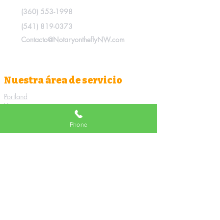
(360) 553-1998
(541) 819-0373
Contacto@NotaryontheflyNW.com
Nuestra área de servicio
Portland
Vancouver
Valle Feliz
Lago Oswego
Phone
Tigard
West Linn
Vancouver
Sherwood
Hillsboro
Fairview
Ciudad de Oregón
Cornelio
Milwaukie