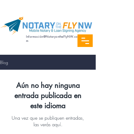
Servicio de notaría en español
Información@NotaryontheFlyNW.co
m
Blog
Aún no hay ninguna
entrada publicada en
este idioma
Una vez que se publiquen entradas,
las verás aquí.