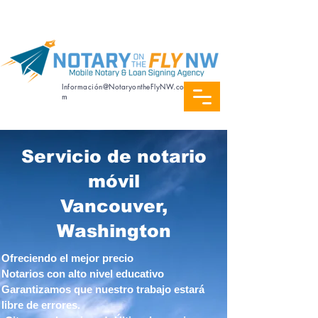
Servicio de notaría en español
Información@NotaryontheFlyNW.co
m
Servicio de notario
móvil
Vancouver,
Washington
Ofreciendo el mejor precio
Notarios con alto nivel educativo
Garantizamos que nuestro trabajo estará
libre de errores.