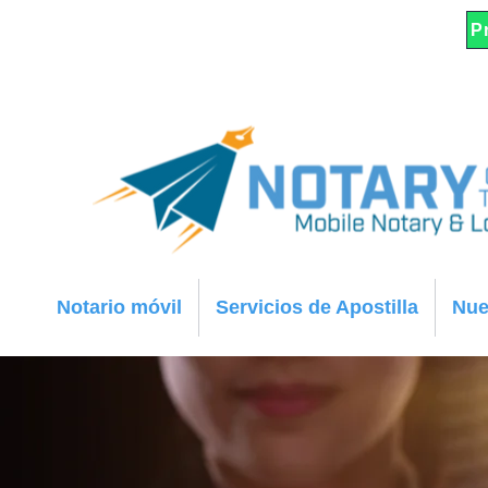
Información@NotaryontheFlyNW.
(360) 553-1998
P
com
Notario móvil
Servicios de Apostilla
Nue