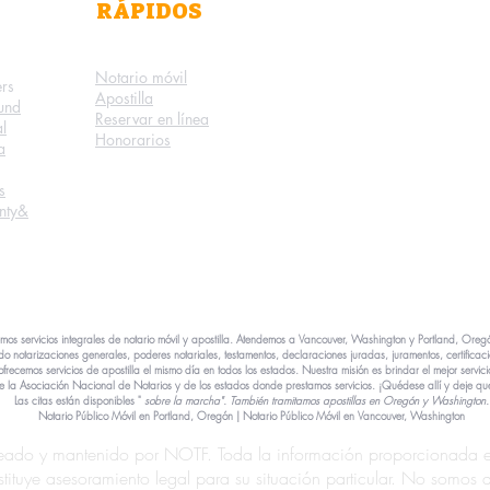
RÁPIDOS
Notario móvil
ers
Apostilla
ound
Reservar en línea
l
Honorarios
a
s
nty
&
mos servicios integrales de notario móvil y apostilla. Atendemos a Vancouver, Washington y Portland, Oregón
otarizaciones generales, poderes notariales, testamentos, declaraciones juradas, juramentos, certificaci
cemos servicios de apostilla el mismo día en todos los estados. Nuestra misión es brindar el mejor servici
de la Asociación Nacional de Notarios y de los estados donde prestamos servicios. ¡Quédese allí y deje qu
Las citas están disponibles "
sobre la marcha".
También tramitamos apostillas en Oregón y Washington.
Notario Público Móvil en Portland, Oregón | Notario Público Móvil en Vancouver, Washington
eado y mantenido por NOTF. Toda la información proporcionada en
nstituye asesoramiento legal para su situación particular. No som