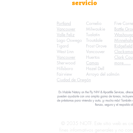
servicio
Portland
Cornelio
Five Corn
Vancouver
Milwaukie
Battle Gr
Valle Feliz
Tualatin
Washouga
Lago Oswego
Troutdale
Minnehah
Tigard
Frost Grove
Ridgefield
West Linn
Vancouver
Clackama
Vancouver
Huertos
Clark Cou
Sherwood
Camas
more......
Hillsboro
Hazel Dell
Fairview
Arroyo del salmón
Ciudad de Oregón
En Mobile Notary on the Fly NW & Apostille Services, ofrece
pueden ayudarle con una amplia gama de tareas, incluyendo n
de préstamos para vivienda y auto, ¡y mucho más! También ofre
fianza, seguro y el respaldo 
© 2035 NOTF. Este sitio web es cr
fines informativos generales y no co