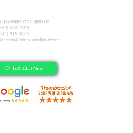
ANYWHERE YOU NEED US
(360) 553-1998
(541) 819-0373
Contacto@NotaryontheflyNW.com
Let’s Chat Now