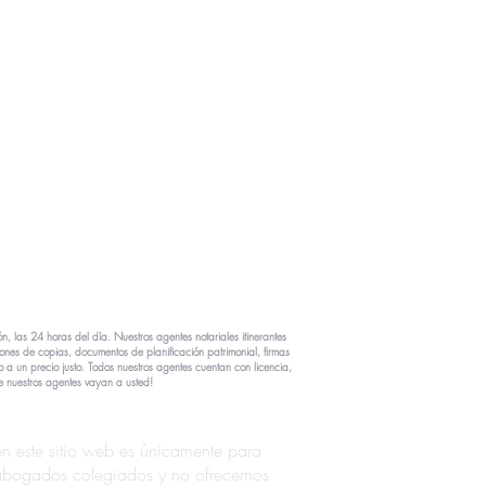
, las 24 horas del día. Nuestros agentes notariales itinerantes
ones de copias, documentos de planificación patrimonial, firmas
o a un precio justo. Todos nuestros agentes cuentan con licencia,
e nuestros agentes vayan a usted!
 este sitio web es únicamente para
os abogados colegiados y no ofrecemos