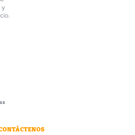
 y
cio.
ías
CONTÁCTENOS