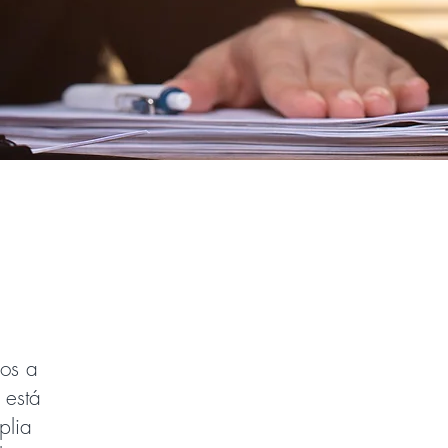
mos a
 está
plia