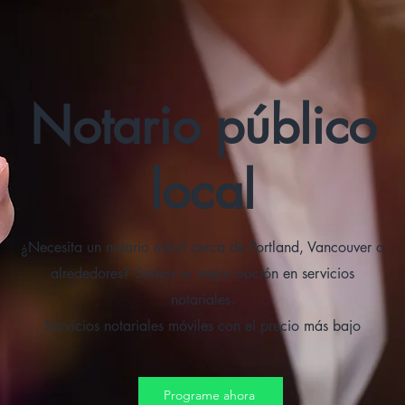
Notario público
local
¿Necesita un notario móvil cerca de Portland, Vancouver o
alrededores? Somos su mejor opción en servicios
notariales.
Servicios notariales móviles con el precio más bajo
Programe ahora