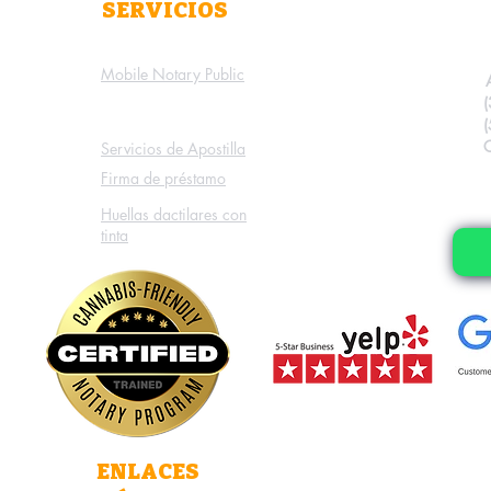
SERVICIOS
Mobile Notary Public
Servicios de Apostilla
Firma de préstamo
Huellas dactilares con
tinta
ENLACES