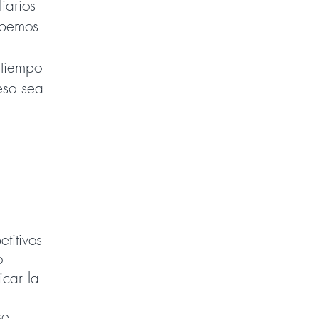
iarios
abemos
 tiempo
eso sea
titivos
o
icar la
se