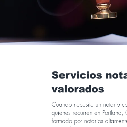
Servicios not
valorados
Cuando necesite un notario co
quienes recurren en Portland
formado por notarios altamen